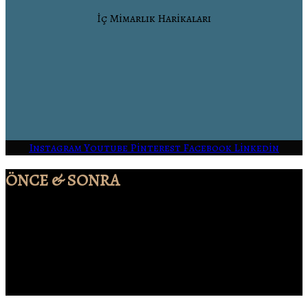
İç Mimarlık Harikaları
Instagram
Youtube
Pinterest
Facebook
Linkedin
ÖNCE & SONRA
Bodrum İç Mimarlık olarak, her projede mekânların
potansiyelini yeniden tanımlıyoruz. “Önce–Sonra”
çalışmalarımız; tasarım vizyonumuzu, teknik
uzmanlığımızı ve detaylara verdiğimiz önemi yansıtır. Her
dönüşüm, işlevselliği estetikle buluşturduğumuz özgün
bir hikâyedir.