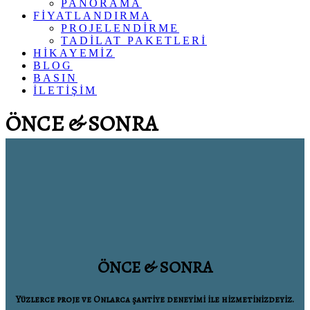
PANORAMA
FİYATLANDIRMA
PROJELENDİRME
TADİLAT PAKETLERİ
HİKAYEMİZ
BLOG
BASIN
İLETİŞİM
ÖNCE & SONRA
ÖNCE & SONRA
Yüzlerce proje ve Onlarca şantiye deneyimi ile hizmetinizdeyiz.