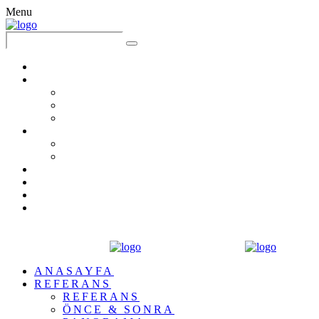
Menu
ANASAYFA
REFERANS
REFERANS
ÖNCE & SONRA
PANORAMA
FİYATLANDIRMA
PROJELENDİRME
TADİLAT PAKETLERİ
HİKAYEMİZ
BLOG
BASIN
İLETİŞİM
ANASAYFA
REFERANS
REFERANS
ÖNCE & SONRA