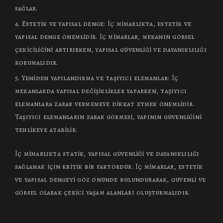
sağlar.
Estetik ve yapısal denge: İç mimarlıkta, estetik ve
yapısal denge önemlidir. İç mimarlar, mekanın görsel
çekiciliğini artırırken, yapısal güvenliği ve dayanıklılığı
korumalıdır.
Yeniden yapılandırma ve taşıyıcı elemanlar: İç
mekanlarda yapısal değişiklikler yaparken, taşıyıcı
elemanlara zarar vermemeye dikkat etmek önemlidir.
Taşıyıcı elemanların zarar görmesi, yapının güvenliğini
tehlikeye atabilir.
İç mimarlıkta statik, yapısal güvenliği ve dayanıklılığı
sağlamak için kritik bir faktördür. İç mimarlar, estetik
ve yapısal dengeyi göz önünde bulundurarak, güvenli ve
görsel olarak çekici yaşam alanları oluşturmalıdır.