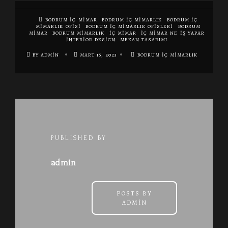
BODRUM İÇ MIMAR
BODRUM İÇ MIMARLIK
BODRUM İÇ
MIMARLIK OFISI
BODRUM IÇ MIMARLIK OFISLERI
BODRUM
MIMAR
BODRUM MIMARLIK
IÇ MIMAR
IÇ MIMAR NE IŞ YAPAR
INTERIOR DESIGN
MEKAN TASARIMI
BY ADMIN
MART 16, 2023
BODRUM İÇ MIMARLIK
PUBLISHED BY
admin
POSTS BY
ADMIN