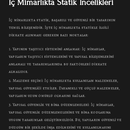
İç Mimarlıkta Statik İncelikleri
İç mimarlıkta statik, başarılı ve güvenli bir tasarımın
temel bileşenidir. İşte iç mimarlıkta statikle ilgili
dikkate alınması gereken bazı noktalar:
Yapının taşıyıcı sistemini anlamak: İç mimarlar,
yapıların taşıyıcı sistemlerini ve yapısal bileşenlerini
anlamalı ve tasarımlarında bu faktörleri dikkate
almalıdır.
Malzeme seçimi: İç mimarlıkta kullanılan malzemeler,
yapısal güvenliği etkiler. Dayanıklı ve güçlü malzemeler,
yapıların uzun ömürlü olmasını sağlar.
Yapısal güvenlik ve bina düzenlemeleri: İç mimarlar,
yapısal güvenlik düzenlemelerine ve bina kodlarına
uygun tasarımlar geliştirmelidir. Bu, yapıların güvenli ve
düzgün bir şekilde inşa edilmesini ve kullanılmasını