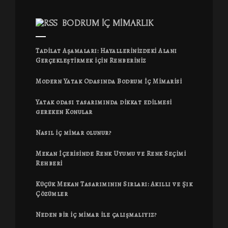
BODRUM İÇ MIMARLIK
Tadilat Aşamaları: Hayallerinizdeki Alanı
Gerçekleştirmek için Rehberiniz
Modern Yatak Odasında Bodrum İç Mimarisi
Yatak odası tasarımında dikkat edilmesi
gereken Konular
Nasıl iç mimar olunur?
Mekan İçerisinde Renk Uyumu ve Renk Seçimi
Rehberi
Küçük Mekan Tasarımının Sırları: Akıllı ve Şık
Çözümler
Neden bir iç mimar ile çalışmalıyız?