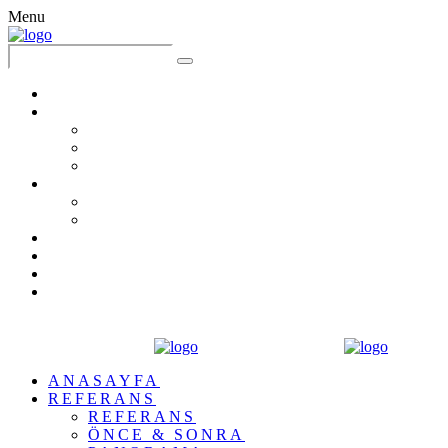
Menu
ANASAYFA
REFERANS
REFERANS
ÖNCE & SONRA
PANORAMA
FİYATLANDIRMA
PROJELENDİRME
TADİLAT PAKETLERİ
HİKAYEMİZ
BLOG
BASIN
İLETİŞİM
ANASAYFA
REFERANS
REFERANS
ÖNCE & SONRA