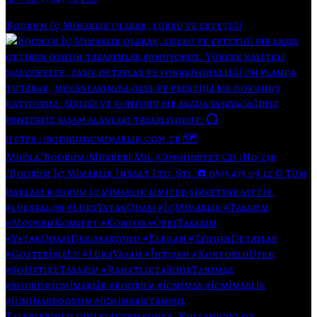
Bodrum İç Mimarlık olarak, lüksü ve estetiği
Taleplerinizi dinledikten sonra, Kullanıcıya öz