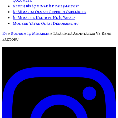
Çözümler
Neden bir iç mimar ile çalışmalıyız?
İç Mimarda Olması Gereken Özellikler
İç Mimarlık Nedir ve Ne İş Yapar?
Modern Yatak Odası Dekorasyonu
Ev
»
Bodrum İç Mimarlık
»
Tasarımda Aydınlatma Ve Renk
Faktörü
Bodrum İç Mimarlık Projeleri