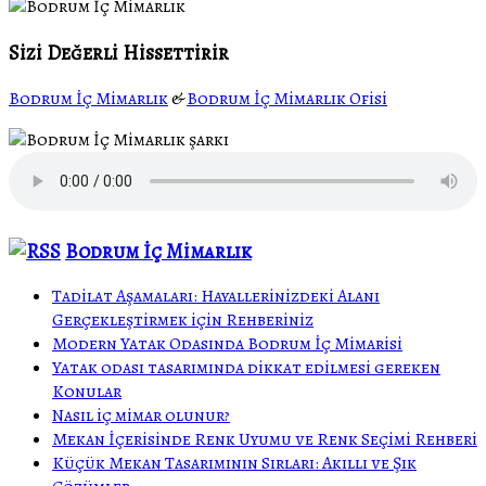
Sizi Değerli Hissettirir
Bodrum İç Mimarlık
&
Bodrum İç Mimarlık Ofisi
Bodrum İç Mimarlık
Tadilat Aşamaları: Hayallerinizdeki Alanı
Gerçekleştirmek için Rehberiniz
Modern Yatak Odasında Bodrum İç Mimarisi
Yatak odası tasarımında dikkat edilmesi gereken
Konular
Nasıl iç mimar olunur?
Mekan İçerisinde Renk Uyumu ve Renk Seçimi Rehberi
Küçük Mekan Tasarımının Sırları: Akıllı ve Şık