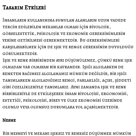
Tasarım Etkileri
İnsanların kullanımına sunulan alanların uzun vadede
tercih edilebilen mekanlar olması için biyolojik,
görselestetik, psikolojik ve ekonomik gereksinimlerin
yerine getirilmesi gerekmektedir. Bu gereksinimleri
karşılayabilmek için de ışık ve renge gereksinim duyulduğu
görülmektedir.
Işık ve renk birbirinden ayrı düşünülemez, çünkü renk ışık
olmadan var olmayan bir kavramdır. Işığı algılarken de
renkten bağımsız algılamamız mümkün değildir, bir ışığı
tanımlarken algıladığımız rengi, parlaklığı, açısı, şiddeti
gibi özellikleriyle tanımlarız. Aynı zamanda ışık ve renk
birbirleriyle de etkileşerek insan biyolojisi, ergonomisi,
estetiği, psikolojisi, birey ve ülke ekonomisi üzerinde
olumlu veya olumsuz durumlara yol açabilmektedir.
Nesne
Bir nesneyi ve mekanı ışıksız ve renksiz düşünmek mümkün