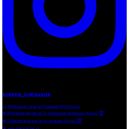
bodrum_icmimarlik
İç Mimarlık Ofisi & Tasarım Stüdyosu
➠ Bodrum'un en iyi iç mimarlık markası ödülü 🏆
➠ Türkiye'nin en iyi iç mimarı ödülü🏆
📱 +90 535 475 09 12