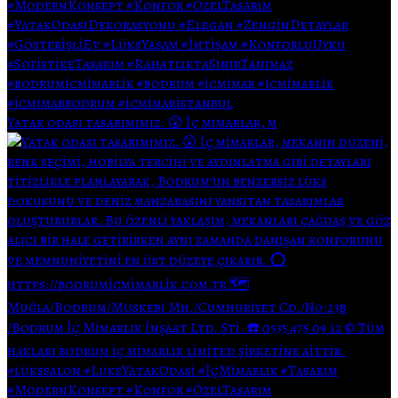
Yatak odası tasarımımız. 😲 İç mimarlar, m