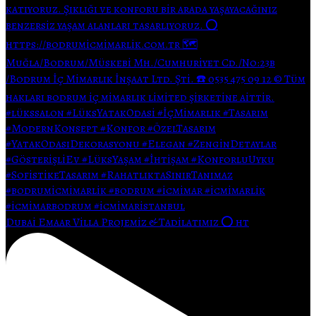
Dubai Emaar Villa Projemiz & Tadilatımız ⭕ ht