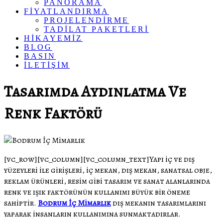
PANORAMA
FİYATLANDIRMA
PROJELENDİRME
TADİLAT PAKETLERİ
HİKAYEMİZ
BLOG
BASIN
İLETİŞİM
Tasarımda Aydınlatma Ve
Renk Faktörü
[vc_row][vc_column][vc_column_text]Yapı iç ve dış
yüzeyleri ile girişleri, iç mekan, dış mekan, sanatsal obje,
reklam ürünleri, resim gibi tasarım ve sanat alanlarında
renk ve ışık faktörünün kullanımı büyük bir öneme
sahiptir.
Bodrum İç Mimarlık
dış mekanın tasarımlarını
yaparak insanların kullanımına sunmaktadırlar.