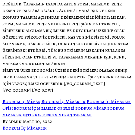
değildir. Tasarımın esası da zaten form, malzeme, renk,
desen ve ışıklara dayanır. Aydınlatmada ışık ve renk
konusu tasarım açısından değerlendirildiğinde; mekan,
form, malzeme, renk ve desenlerin ışığın da etkisiyle,
bireylerin algılama biçimleri ve duyguları üzerine olan
görsel ve psikolojik etkileri, kas ve sinir sistemi, soluk
alıp verme, hareketlilik, durgunluk gibi biyolojik sistem
üzerindeki etkileri, tüm bu etkilerin mekanın kullanım
süresine olan etkileri ve tasarlanan mekanın ışık, renk,
malzeme vb. kullanımlarının
birey ve ülke ekonomisi üzerindeki etkileri olarak geniş
bir kullanıma ve etki yapısına sahiptir. Işık ve renk tasarım
için vazgeçilmez öğelerdir.
[/vc_column_text]
[/vc_column][/vc_row]
Bodrum İç Mimar
Bodrum İç Mimarlık
Bodrum İç Mimarlık
Ofisi
bodrum iç mimarlık ofisleri
bodrum mimar
bodrum
mimarlık
interior design
mekan tasarımı
By admin
Mart 10, 2022
Bodrum İç Mimarlık